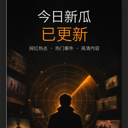
栏目内容归集
之间识别一致主题。后续每日采集时，建议继续执行远
程图片本地化、坏图默认图兜底、标题去重和
description 长度过滤。如果同一主题下有多个相近页
面，应通过不同角度补充事件背景、访问场景、相关问
题或专题入口，降低站群页面之间的重复感。页面底部
保留同类推荐、上一篇下一篇和 sitemap 入口，保证重
要页面点击深度尽量控制在三次以内。正文维护时可按
用户搜索路径补充三类信息：入口是否稳定、同栏目还
有哪些可继续阅读、移动端打开时图片和摘要是否一
致。每次新增内容后同步检查标题、description、
canonical、主题图、alt、title和推荐链接，确保页面既
能被搜索引擎理解，也能让真实