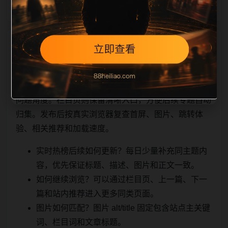
相关问题与推荐
用户顺着栏目继续浏览。同站连续更新时避免重复标题
和重复首段，优先补充不同关键词、不同栏目词和不同
问题角度。栏目页则保留清晰入口，方便后续专题自动
归集。发布后按真实浏览器复查首屏、图片、跳转体
验、相关推荐和加载速度。
实时热榜后续如何更新？每日少量补充同主题内
容，优先保证标题、描述、图片和正文一致。
如何继续浏览？可以通过栏目页、上一篇、下一
篇和站内推荐进入更多同类页面。
图片如何匹配？图片 alt/title 固定包含站点主关键
词、栏目词和文章标题。