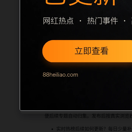
栏目内容归集
之间识别一致主题。后续每日采集时，建议继
相近页面，应通过不同角度补充事件背景
sitemap 入口，保证重要页面点击
读、移动端打开时图片和摘要是否一致。每次新增内
索引擎理解，也能让真实
相关问题与推荐
用户顺着栏目继续浏览。同站连续更新时
便后续专题自动归集。发布后按真实浏览
实时热榜后续如何更新？每日少量补