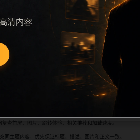
续执行远程图片本地化、坏图默认图兜底、标题去重和 descrip
、访问场景、相关问题或专题入口，降低站群页面之间的重复感
深度尽量控制在三次以内。正文维护时可按用户搜索路径补充三类信
容后同步检查标题、description、canonical、主题图、
避免重复标题和重复首段，优先补充不同关键词、不同栏目词和
器复查首屏、图片、跳转体验、相关推荐和加载速度。
充同主题内容，优先保证标题、描述、图片和正文一致。