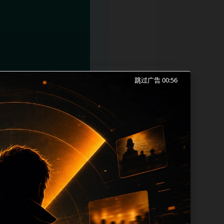
跳过广告 00:55
红吃瓜事件合集、实时热榜和同类长尾需求
成本。内容更新时优先保留真实可点击入
帮助 sitemap、栏目页、首页推荐形
alt、title