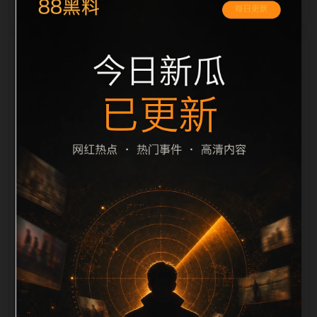
栏目内容归集
间识别一致主题。后续每日采集时，建议继续执行远程
图片本地化、坏图默认图兜底、标题去重和 description
长度过滤。如果同一主题下有多个相近页面，应通过不
同角度补充事件背景、访问场景、相关问题或专题入
口，降低站群页面之间的重复感。页面底部保留同类推
荐、上一篇下一篇和 sitemap 入口，保证重要页面点击
深度尽量控制在三次以内。正文维护时可按用户搜索路
径补充三类信息：入口是否稳定、同栏目还有哪些可继
续阅读、移动端打开时图片和摘要是否一致。每次新增
内容后同步检查标题、description、canonical、主题
图、alt、title和推荐链接，确保页面既能被搜索引擎理
解，也能让真实用户