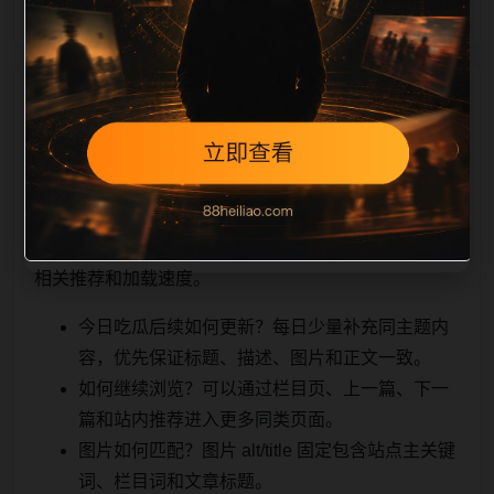
相关问题与推荐
顺着栏目继续浏览。同站连续更新时避免重复标题和重
复首段，优先补充不同关键词、不同栏目词和不同问题
角度。栏目页则保留清晰入口，方便后续专题自动归
集。发布后按真实浏览器复查首屏、图片、跳转体验、
相关推荐和加载速度。
今日吃瓜后续如何更新？每日少量补充同主题内
容，优先保证标题、描述、图片和正文一致。
如何继续浏览？可以通过栏目页、上一篇、下一
篇和站内推荐进入更多同类页面。
图片如何匹配？图片 alt/title 固定包含站点主关键
词、栏目词和文章标题。