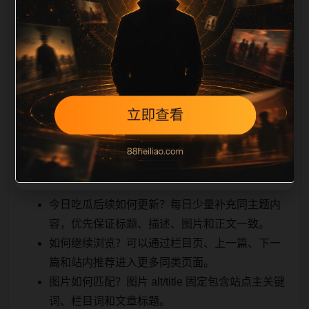
相关问题与推荐
用户顺着栏目继续浏览。同站连续更新时避免重复标题
和重复首段，优先补充不同关键词、不同栏目词和不同
问题角度。栏目页则保留清晰入口，方便后续专题自动
归集。发布后按真实浏览器复查首屏、图片、跳转体
验、相关推荐和加载速度。
今日吃瓜后续如何更新？每日少量补充同主题内
容，优先保证标题、描述、图片和正文一致。
如何继续浏览？可以通过栏目页、上一篇、下一
篇和站内推荐进入更多同类页面。
图片如何匹配？图片 alt/title 固定包含站点主关键
词、栏目词和文章标题。