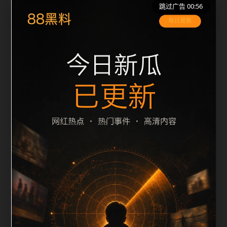
跳过广告 00:56
栏目内容归集
之间识别一致主题。后续每日采集时，建议继续执行远
程图片本地化、坏图默认图兜底、标题去重和
description 长度过滤。如果同一主题下有多个相近页
面，应通过不同角度补充事件背景、访问场景、相关问
题或专题入口，降低站群页面之间的重复感。页面底部
保留同类推荐、上一篇下一篇和 sitemap 入口，保证重
要页面点击深度尽量控制在三次以内。正文维护时可按
用户搜索路径补充三类信息：入口是否稳定、同栏目还
有哪些可继续阅读、移动端打开时图片和摘要是否一
致。每次新增内容后同步检查标题、description、
canonical、主题图、alt、title和推荐链接，确保页面既
能被搜索引擎理解，也能让真实