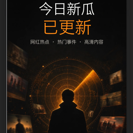
栏目内容归集
之间识别一致主题。后续每日采集时，建议继续执行远
程图片本地化、坏图默认图兜底、标题去重和
description 长度过滤。如果同一主题下有多个相近页
面，应通过不同角度补充事件背景、访问场景、相关问
题或专题入口，降低站群页面之间的重复感。页面底部
保留同类推荐、上一篇下一篇和 sitemap 入口，保证重
要页面点击深度尽量控制在三次以内。正文维护时可按
用户搜索路径补充三类信息：入口是否稳定、同栏目还
有哪些可继续阅读、移动端打开时图片和摘要是否一
致。每次新增内容后同步检查标题、description、
canonical、主题图、alt、title和推荐链接，确保页面既
能被搜索引擎理解，也能让真实