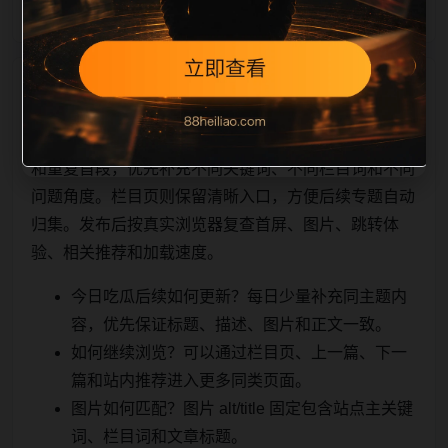
相关问题与推荐
用户顺着栏目继续浏览。同站连续更新时避免重复标题
和重复首段，优先补充不同关键词、不同栏目词和不同
问题角度。栏目页则保留清晰入口，方便后续专题自动
归集。发布后按真实浏览器复查首屏、图片、跳转体
验、相关推荐和加载速度。
今日吃瓜后续如何更新？每日少量补充同主题内
容，优先保证标题、描述、图片和正文一致。
如何继续浏览？可以通过栏目页、上一篇、下一
篇和站内推荐进入更多同类页面。
图片如何匹配？图片 alt/title 固定包含站点主关键
词、栏目词和文章标题。