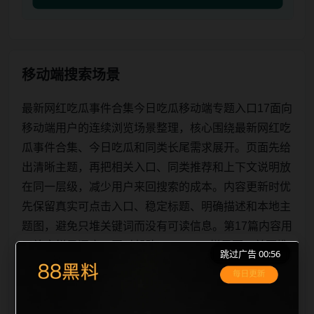
移动端搜索场景
最新网红吃瓜事件合集今日吃瓜移动端专题入口17面向
移动端用户的连续浏览场景整理，核心围绕最新网红吃
瓜事件合集、今日吃瓜和同类长尾需求展开。页面先给
出清晰主题，再把相关入口、同类推荐和上下文说明放
在同一层级，减少用户来回搜索的成本。内容更新时优
先保留真实可点击入口、稳定标题、明确描述和本地主
题图，避免只堆关键词而没有可读信息。第17篇内容用
于补齐栏目深度，同时帮助 sitemap、栏目页、首页推
跳过广告 00:56
荐形成更自然的内链关系。图片说明统一绑定站点主关
键词、栏目词和文章标题，让搜索引擎能够从标题、正
文、图片 alt、title