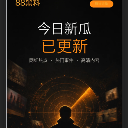
栏目内容归集
间识别一致主题。后续每日采集时，建议继续执行远程
图片本地化、坏图默认图兜底、标题去重和 description
长度过滤。如果同一主题下有多个相近页面，应通过不
同角度补充事件背景、访问场景、相关问题或专题入
口，降低站群页面之间的重复感。页面底部保留同类推
荐、上一篇下一篇和 sitemap 入口，保证重要页面点击
深度尽量控制在三次以内。正文维护时可按用户搜索路
径补充三类信息：入口是否稳定、同栏目还有哪些可继
续阅读、移动端打开时图片和摘要是否一致。每次新增
内容后同步检查标题、description、canonical、主题
图、alt、title和推荐链接，确保页面既能被搜索引擎理
解，也能让真实用户