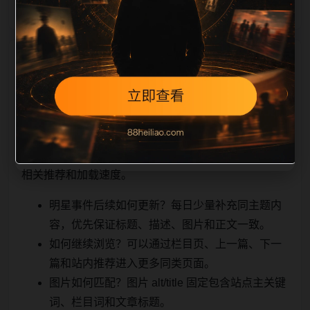
相关问题与推荐
顺着栏目继续浏览。同站连续更新时避免重复标题和重
复首段，优先补充不同关键词、不同栏目词和不同问题
角度。栏目页则保留清晰入口，方便后续专题自动归
集。发布后按真实浏览器复查首屏、图片、跳转体验、
相关推荐和加载速度。
明星事件后续如何更新？每日少量补充同主题内
容，优先保证标题、描述、图片和正文一致。
如何继续浏览？可以通过栏目页、上一篇、下一
篇和站内推荐进入更多同类页面。
图片如何匹配？图片 alt/title 固定包含站点主关键
词、栏目词和文章标题。