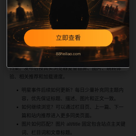
相关问题与推荐
用户顺着栏目继续浏览。同站连续更新时避免重复标题
和重复首段，优先补充不同关键词、不同栏目词和不同
问题角度。栏目页则保留清晰入口，方便后续专题自动
归集。发布后按真实浏览器复查首屏、图片、跳转体
验、相关推荐和加载速度。
明星事件后续如何更新？每日少量补充同主题内
容，优先保证标题、描述、图片和正文一致。
如何继续浏览？可以通过栏目页、上一篇、下一
篇和站内推荐进入更多同类页面。
图片如何匹配？图片 alt/title 固定包含站点主关键
词、栏目词和文章标题。