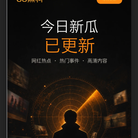
栏目内容归集
之间识别一致主题。后续每日采集时，建议继续执行远
程图片本地化、坏图默认图兜底、标题去重和
description 长度过滤。如果同一主题下有多个相近页
面，应通过不同角度补充事件背景、访问场景、相关问
题或专题入口，降低站群页面之间的重复感。页面底部
保留同类推荐、上一篇下一篇和 sitemap 入口，保证重
要页面点击深度尽量控制在三次以内。正文维护时可按
用户搜索路径补充三类信息：入口是否稳定、同栏目还
有哪些可继续阅读、移动端打开时图片和摘要是否一
致。每次新增内容后同步检查标题、description、
canonical、主题图、alt、title和推荐链接，确保页面既
能被搜索引擎理解，也能让真实