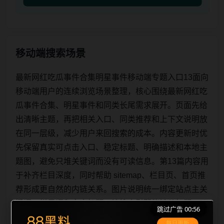
移动端搜索场景
最新网红吃瓜事件合集明星事件移动端专题入口13面向
移动端用户的连续浏览场景整理，核心围绕最新网红吃
瓜事件合集、明星事件和同类长尾需求展开。页面先给
出清晰主题，再把相关入口、同类推荐和上下文说明放
在同一层级，减少用户来回搜索的成本。内容更新时优
先保留真实可点击入口、稳定标题、明确描述和本地主
题图，避免只堆关键词而没有可读信息。第13篇内容用
于补齐栏目深度，同时帮助 sitemap、栏目页、首页推
荐形成更自然的内链关系。图片说明统一绑定站点主关
键词、栏目词和文章标题，让搜索引擎能够从标题、正
跳过广告 00:56
文、图片 alt、title