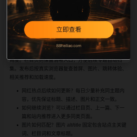
相关问题与推荐
顺着栏目继续浏览。同站连续更新时避免重复标题和重
复首段，优先补充不同关键词、不同栏目词和不同问题
角度。栏目页则保留清晰入口，方便后续专题自动归
集。发布后按真实浏览器复查首屏、图片、跳转体验、
相关推荐和加载速度。
网红热点后续如何更新？每日少量补充同主题内
容，优先保证标题、描述、图片和正文一致。
如何继续浏览？可以通过栏目页、上一篇、下一
篇和站内推荐进入更多同类页面。
图片如何匹配？图片 alt/title 固定包含站点主关键
词、栏目词和文章标题。