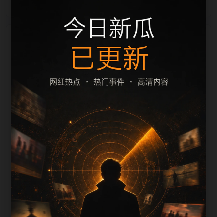
栏目内容归集
间识别一致主题。后续每日采集时，建议继续执行远程
图片本地化、坏图默认图兜底、标题去重和 description
长度过滤。如果同一主题下有多个相近页面，应通过不
同角度补充事件背景、访问场景、相关问题或专题入
口，降低站群页面之间的重复感。页面底部保留同类推
荐、上一篇下一篇和 sitemap 入口，保证重要页面点击
深度尽量控制在三次以内。正文维护时可按用户搜索路
径补充三类信息：入口是否稳定、同栏目还有哪些可继
续阅读、移动端打开时图片和摘要是否一致。每次新增
内容后同步检查标题、description、canonical、主题
图、alt、title和推荐链接，确保页面既能被搜索引擎理
解，也能让真实用户