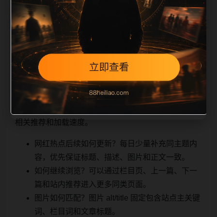
相关问题与推荐
顺着栏目继续浏览。同站连续更新时避免重复标题和重
复首段，优先补充不同关键词、不同栏目词和不同问题
角度。栏目页则保留清晰入口，方便后续专题自动归
集。发布后按真实浏览器复查首屏、图片、跳转体验、
相关推荐和加载速度。
网红热点后续如何更新？每日少量补充同主题内
容，优先保证标题、描述、图片和正文一致。
如何继续浏览？可以通过栏目页、上一篇、下一
篇和站内推荐进入更多同类页面。
图片如何匹配？图片 alt/title 固定包含站点主关键
词、栏目词和文章标题。