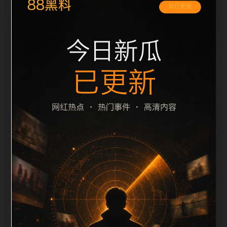
栏目内容归集
间识别一致主题。后续每日采集时，建议继续执行远程
图片本地化、坏图默认图兜底、标题去重和 description
长度过滤。如果同一主题下有多个相近页面，应通过不
同角度补充事件背景、访问场景、相关问题或专题入
口，降低站群页面之间的重复感。页面底部保留同类推
荐、上一篇下一篇和 sitemap 入口，保证重要页面点击
深度尽量控制在三次以内。正文维护时可按用户搜索路
径补充三类信息：入口是否稳定、同栏目还有哪些可继
续阅读、移动端打开时图片和摘要是否一致。每次新增
内容后同步检查标题、description、canonical、主题
图、alt、title和推荐链接，确保页面既能被搜索引擎理
解，也能让真实用户