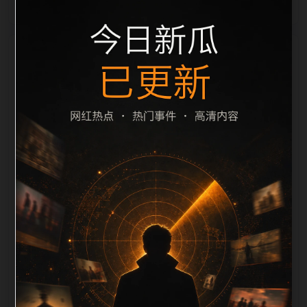
栏目内容归集
之间识别一致主题。后续每日采集时，建议继续执行远
程图片本地化、坏图默认图兜底、标题去重和
description 长度过滤。如果同一主题下有多个相近页
面，应通过不同角度补充事件背景、访问场景、相关问
题或专题入口，降低站群页面之间的重复感。页面底部
保留同类推荐、上一篇下一篇和 sitemap 入口，保证重
要页面点击深度尽量控制在三次以内。正文维护时可按
用户搜索路径补充三类信息：入口是否稳定、同栏目还
有哪些可继续阅读、移动端打开时图片和摘要是否一
致。每次新增内容后同步检查标题、description、
canonical、主题图、alt、title和推荐链接，确保页面既
能被搜索引擎理解，也能让真实