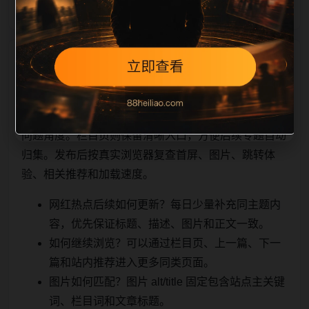
相关问题与推荐
用户顺着栏目继续浏览。同站连续更新时避免重复标题
和重复首段，优先补充不同关键词、不同栏目词和不同
问题角度。栏目页则保留清晰入口，方便后续专题自动
归集。发布后按真实浏览器复查首屏、图片、跳转体
验、相关推荐和加载速度。
网红热点后续如何更新？每日少量补充同主题内
容，优先保证标题、描述、图片和正文一致。
如何继续浏览？可以通过栏目页、上一篇、下一
篇和站内推荐进入更多同类页面。
图片如何匹配？图片 alt/title 固定包含站点主关键
词、栏目词和文章标题。