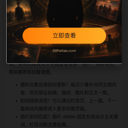
相关问题与推荐
顺着栏目继续浏览。同站连续更新时避免重复标题和重
复首段，优先补充不同关键词、不同栏目词和不同问题
角度。栏目页则保留清晰入口，方便后续专题自动归
集。发布后按真实浏览器复查首屏、图片、跳转体验、
相关推荐和加载速度。
爆料合集后续如何更新？每日少量补充同主题内
容，优先保证标题、描述、图片和正文一致。
如何继续浏览？可以通过栏目页、上一篇、下一
篇和站内推荐进入更多同类页面。
图片如何匹配？图片 alt/title 固定包含站点主关键
词、栏目词和文章标题。