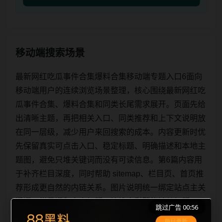
移动端搜索场景
最新网红吃瓜事件合集爆料合集移动端专题入口6面向
移动端用户的连续浏览场景整理，核心围绕最新网红吃
瓜事件合集、爆料合集和同类长尾需求展开。页面先给
出清晰主题，再把相关入口、同类推荐和上下文说明放
在同一层级，减少用户来回搜索的成本。内容更新时优
先保留真实可点击入口、稳定标题、明确描述和本地主
题图，避免只堆关键词而没有可读信息。第6篇内容用
于补齐栏目深度，同时帮助 sitemap、栏目页、首页推
荐形成更自然的内链关系。图片说明统一绑定站点主关
键词、栏目词和文章标题，让搜索引擎能够从标题、正
跳过广告 00:56
文、图片 alt、title 之