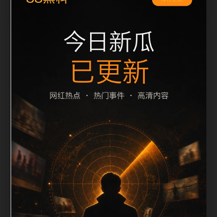
栏目内容归集
间识别一致主题。后续每日采集时，建议继续执行远程
图片本地化、坏图默认图兜底、标题去重和 description
长度过滤。如果同一主题下有多个相近页面，应通过不
同角度补充事件背景、访问场景、相关问题或专题入
口，降低站群页面之间的重复感。页面底部保留同类推
荐、上一篇下一篇和 sitemap 入口，保证重要页面点击
深度尽量控制在三次以内。正文维护时可按用户搜索路
径补充三类信息：入口是否稳定、同栏目还有哪些可继
续阅读、移动端打开时图片和摘要是否一致。每次新增
内容后同步检查标题、description、canonical、主题
图、alt、title和推荐链接，确保页面既能被搜索引擎理
解，也能让真实用户