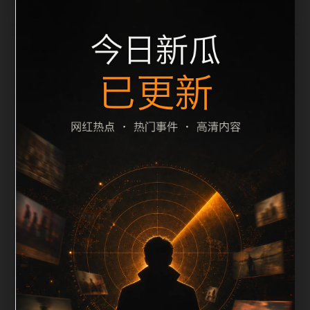
栏目内容归集
间识别一致主题。后续每日采集时，建议继续执行远程
图片本地化、坏图默认图兜底、标题去重和 description
长度过滤。如果同一主题下有多个相近页面，应通过不
同角度补充事件背景、访问场景、相关问题或专题入
口，降低站群页面之间的重复感。页面底部保留同类推
荐、上一篇下一篇和 sitemap 入口，保证重要页面点击
深度尽量控制在三次以内。正文维护时可按用户搜索路
径补充三类信息：入口是否稳定、同栏目还有哪些可继
续阅读、移动端打开时图片和摘要是否一致。每次新增
内容后同步检查标题、description、canonical、主题
图、alt、title和推荐链接，确保页面既能被搜索引擎理
解，也能让真实用户