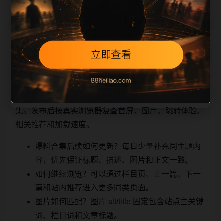
相关问题与推荐
顺着栏目继续浏览。同站连续更新时避免重复标题和重
复首段，优先补充不同关键词、不同栏目词和不同问题
角度。栏目页则保留清晰入口，方便后续专题自动归
集。发布后按真实浏览器复查首屏、图片、跳转体验、
相关推荐和加载速度。
爆料合集后续如何更新？每日少量补充同主题内
容，优先保证标题、描述、图片和正文一致。
如何继续浏览？可以通过栏目页、上一篇、下一
篇和站内推荐进入更多同类页面。
图片如何匹配？图片 alt/title 固定包含站点主关键
词、栏目词和文章标题。