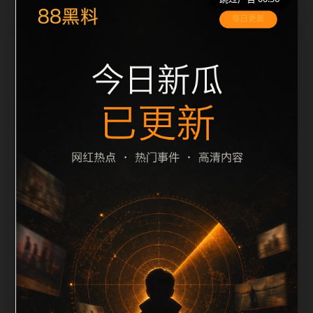
栏目内容归集
间识别一致主题。后续每日采集时，建议继续执行远程
图片本地化、坏图默认图兜底、标题去重和 description
长度过滤。如果同一主题下有多个相近页面，应通过不
同角度补充事件背景、访问场景、相关问题或专题入
口，降低站群页面之间的重复感。页面底部保留同类推
荐、上一篇下一篇和 sitemap 入口，保证重要页面点击
深度尽量控制在三次以内。正文维护时可按用户搜索路
径补充三类信息：入口是否稳定、同栏目还有哪些可继
续阅读、移动端打开时图片和摘要是否一致。每次新增
内容后同步检查标题、description、canonical、主题
图、alt、title和推荐链接，确保页面既能被搜索引擎理
解，也能让真实用户