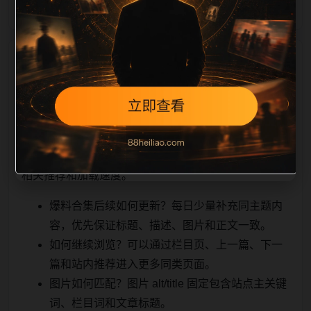
相关问题与推荐
顺着栏目继续浏览。同站连续更新时避免重复标题和重
复首段，优先补充不同关键词、不同栏目词和不同问题
角度。栏目页则保留清晰入口，方便后续专题自动归
集。发布后按真实浏览器复查首屏、图片、跳转体验、
相关推荐和加载速度。
爆料合集后续如何更新？每日少量补充同主题内
容，优先保证标题、描述、图片和正文一致。
如何继续浏览？可以通过栏目页、上一篇、下一
篇和站内推荐进入更多同类页面。
图片如何匹配？图片 alt/title 固定包含站点主关键
词、栏目词和文章标题。