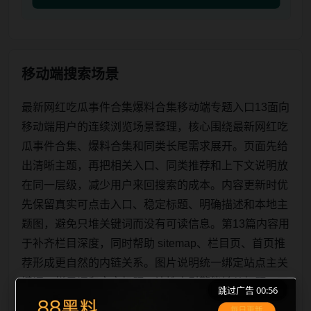
移动端搜索场景
最新网红吃瓜事件合集爆料合集移动端专题入口13面向
移动端用户的连续浏览场景整理，核心围绕最新网红吃
瓜事件合集、爆料合集和同类长尾需求展开。页面先给
出清晰主题，再把相关入口、同类推荐和上下文说明放
在同一层级，减少用户来回搜索的成本。内容更新时优
先保留真实可点击入口、稳定标题、明确描述和本地主
题图，避免只堆关键词而没有可读信息。第13篇内容用
于补齐栏目深度，同时帮助 sitemap、栏目页、首页推
荐形成更自然的内链关系。图片说明统一绑定站点主关
键词、栏目词和文章标题，让搜索引擎能够从标题、正
跳过广告 00:56
文、图片 alt、title