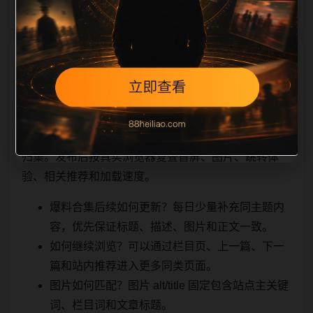
相关问题与推荐
用户顺着栏目继续浏览。同站连续更新时避免重复标题
和重复首段，优先补充不同关键词、不同栏目词和不同
问题角度。栏目页则保留清晰入口，方便后续专题自动
归集。发布后按真实浏览器复查首屏、图片、跳转体
验、相关推荐和加载速度。
爆料合集后续如何更新？每日少量补充同主题内
容，优先保证标题、描述、图片和正文一致。
如何继续浏览？可以通过栏目页、上一篇、下一
篇和站内推荐进入更多同类页面。
图片如何匹配？图片 alt/title 固定包含站点主关键
词、栏目词和文章标题。