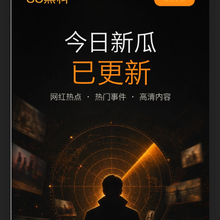
栏目内容归集
之间识别一致主题。后续每日采集时，建议继续执行远
程图片本地化、坏图默认图兜底、标题去重和
description 长度过滤。如果同一主题下有多个相近页
面，应通过不同角度补充事件背景、访问场景、相关问
题或专题入口，降低站群页面之间的重复感。页面底部
保留同类推荐、上一篇下一篇和 sitemap 入口，保证重
要页面点击深度尽量控制在三次以内。正文维护时可按
用户搜索路径补充三类信息：入口是否稳定、同栏目还
有哪些可继续阅读、移动端打开时图片和摘要是否一
致。每次新增内容后同步检查标题、description、
canonical、主题图、alt、title和推荐链接，确保页面既
能被搜索引擎理解，也能让真实