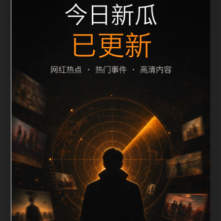
栏目内容归集
间识别一致主题。后续每日采集时，建议继续执行远程
图片本地化、坏图默认图兜底、标题去重和 description
长度过滤。如果同一主题下有多个相近页面，应通过不
同角度补充事件背景、访问场景、相关问题或专题入
口，降低站群页面之间的重复感。页面底部保留同类推
荐、上一篇下一篇和 sitemap 入口，保证重要页面点击
深度尽量控制在三次以内。正文维护时可按用户搜索路
径补充三类信息：入口是否稳定、同栏目还有哪些可继
续阅读、移动端打开时图片和摘要是否一致。每次新增
内容后同步检查标题、description、canonical、主题
图、alt、title和推荐链接，确保页面既能被搜索引擎理
解，也能让真实用户