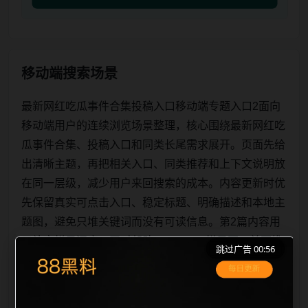
移动端搜索场景
最新网红吃瓜事件合集投稿入口移动端专题入口2面向
移动端用户的连续浏览场景整理，核心围绕最新网红吃
瓜事件合集、投稿入口和同类长尾需求展开。页面先给
出清晰主题，再把相关入口、同类推荐和上下文说明放
在同一层级，减少用户来回搜索的成本。内容更新时优
先保留真实可点击入口、稳定标题、明确描述和本地主
题图，避免只堆关键词而没有可读信息。第2篇内容用
于补齐栏目深度，同时帮助 sitemap、栏目页、首页推
跳过广告 00:56
荐形成更自然的内链关系。图片说明统一绑定站点主关
键词、栏目词和文章标题，让搜索引擎能够从标题、正
文、图片 alt、title 之