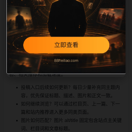
相关问题与推荐
用户顺着栏目继续浏览。同站连续更新时避免重复标题
和重复首段，优先补充不同关键词、不同栏目词和不同
问题角度。栏目页则保留清晰入口，方便后续专题自动
归集。发布后按真实浏览器复查首屏、图片、跳转体
验、相关推荐和加载速度。
投稿入口后续如何更新？每日少量补充同主题内
容，优先保证标题、描述、图片和正文一致。
如何继续浏览？可以通过栏目页、上一篇、下一
篇和站内推荐进入更多同类页面。
图片如何匹配？图片 alt/title 固定包含站点主关键
词、栏目词和文章标题。