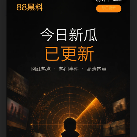
栏目内容归集
之间识别一致主题。后续每日采集时，建议继续执行远
程图片本地化、坏图默认图兜底、标题去重和
description 长度过滤。如果同一主题下有多个相近页
面，应通过不同角度补充事件背景、访问场景、相关问
题或专题入口，降低站群页面之间的重复感。页面底部
保留同类推荐、上一篇下一篇和 sitemap 入口，保证重
要页面点击深度尽量控制在三次以内。正文维护时可按
用户搜索路径补充三类信息：入口是否稳定、同栏目还
有哪些可继续阅读、移动端打开时图片和摘要是否一
致。每次新增内容后同步检查标题、description、
canonical、主题图、alt、title和推荐链接，确保页面既
能被搜索引擎理解，也能让真实