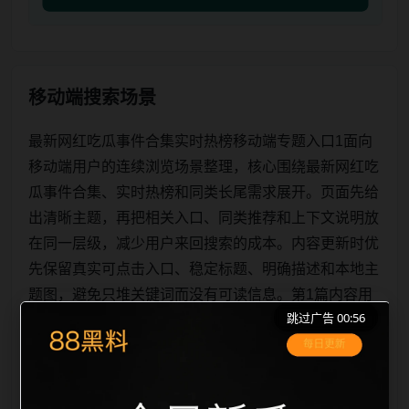
移动端搜索场景
最新网红吃瓜事件合集实时热榜移动端专题入口1面向
移动端用户的连续浏览场景整理，核心围绕最新网红吃
瓜事件合集、实时热榜和同类长尾需求展开。页面先给
出清晰主题，再把相关入口、同类推荐和上下文说明放
在同一层级，减少用户来回搜索的成本。内容更新时优
先保留真实可点击入口、稳定标题、明确描述和本地主
题图，避免只堆关键词而没有可读信息。第1篇内容用
跳过广告 00:56
于补齐栏目深度，同时帮助 sitemap、栏目页、首页推
荐形成更自然的内链关系。图片说明统一绑定站点主关
键词、栏目词和文章标题，让搜索引擎能够从标题、正
文、图片 alt、title 之