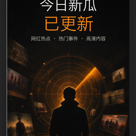
栏目内容归集
间识别一致主题。后续每日采集时，建议继续执行远程
图片本地化、坏图默认图兜底、标题去重和 description
长度过滤。如果同一主题下有多个相近页面，应通过不
同角度补充事件背景、访问场景、相关问题或专题入
口，降低站群页面之间的重复感。页面底部保留同类推
荐、上一篇下一篇和 sitemap 入口，保证重要页面点击
深度尽量控制在三次以内。正文维护时可按用户搜索路
径补充三类信息：入口是否稳定、同栏目还有哪些可继
续阅读、移动端打开时图片和摘要是否一致。每次新增
内容后同步检查标题、description、canonical、主题
图、alt、title和推荐链接，确保页面既能被搜索引擎理
解，也能让真实用户