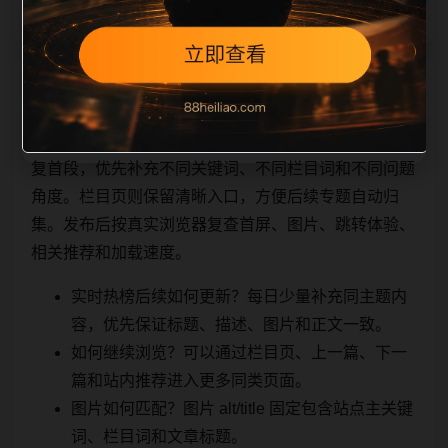
相关问题与推荐
顺着栏目继续浏览。同站连续更新时避免重复标题和重
复首段，优先补充不同关键词、不同栏目词和不同问题
角度。栏目页则保留清晰入口，方便后续专题自动归
集。发布后按真实浏览器复查首屏、图片、跳转体验、
相关推荐和加载速度。
实时热榜后续如何更新？每日少量补充同主题内
容，优先保证标题、描述、图片和正文一致。
如何继续浏览？可以通过栏目页、上一篇、下一
篇和站内推荐进入更多同类页面。
图片如何匹配？图片 alt/title 固定包含站点主关键
词、栏目词和文章标题。