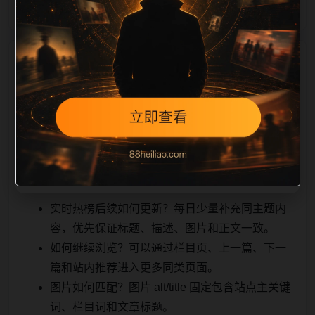
相关问题与推荐
顺着栏目继续浏览。同站连续更新时避免重复标题和重
复首段，优先补充不同关键词、不同栏目词和不同问题
角度。栏目页则保留清晰入口，方便后续专题自动归
集。发布后按真实浏览器复查首屏、图片、跳转体验、
相关推荐和加载速度。
实时热榜后续如何更新？每日少量补充同主题内
容，优先保证标题、描述、图片和正文一致。
如何继续浏览？可以通过栏目页、上一篇、下一
篇和站内推荐进入更多同类页面。
图片如何匹配？图片 alt/title 固定包含站点主关键
词、栏目词和文章标题。