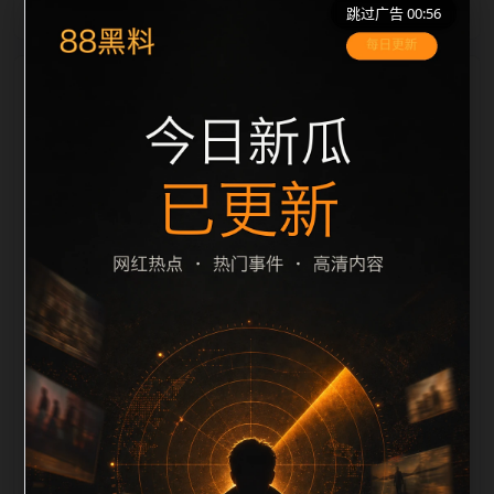
跳过广告 00:56
栏目内容归集
间识别一致主题。后续每日采集时，建议继续执行远程
图片本地化、坏图默认图兜底、标题去重和 description
长度过滤。如果同一主题下有多个相近页面，应通过不
同角度补充事件背景、访问场景、相关问题或专题入
口，降低站群页面之间的重复感。页面底部保留同类推
荐、上一篇下一篇和 sitemap 入口，保证重要页面点击
深度尽量控制在三次以内。正文维护时可按用户搜索路
径补充三类信息：入口是否稳定、同栏目还有哪些可继
续阅读、移动端打开时图片和摘要是否一致。每次新增
内容后同步检查标题、description、canonical、主题
图、alt、title和推荐链接，确保页面既能被搜索引擎理
解，也能让真实用户