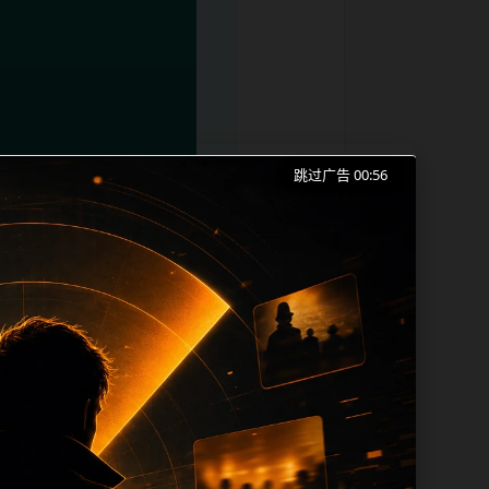
跳过广告 00:55
红吃瓜事件合集、实时热榜和同类长尾需求
成本。内容更新时优先保留真实可点击入
帮助 sitemap、栏目页、首页推荐形
lt、title 之