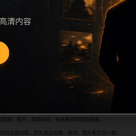
执行远程图片本地化、坏图默认图兜底、标题去重和 descript
访问场景、相关问题或专题入口，降低站群页面之间的重复感。
深度尽量控制在三次以内。正文维护时可按用户搜索路径补充三类信
容后同步检查标题、description、canonical、主题图、
重复标题和重复首段，优先补充不同关键词、不同栏目词和不同
查首屏、图片、跳转体验、相关推荐和加载速度。
充同主题内容，优先保证标题、描述、图片和正文一致。