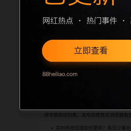
栏目内容归集
间识别一致主题。后续每日采集时，建议继续
近页面，应通过不同角度补充事件背景、
sitemap 入口，保证重要页面点击
读、移动端打开时图片和摘要是否一致。每次新增内
索引擎理解，也能让真实用户
相关问题与推荐
顺着栏目继续浏览。同站连续更新时避免
续专题自动归集。发布后按真实浏览器复
实时热榜后续如何更新？每日少量补