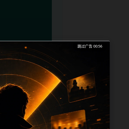
跳过广告 00:56
红吃瓜事件合集、实时热榜和同类长尾需求
成本。内容更新时优先保留真实可点击入
帮助 sitemap、栏目页、首页推荐形
lt、title 之