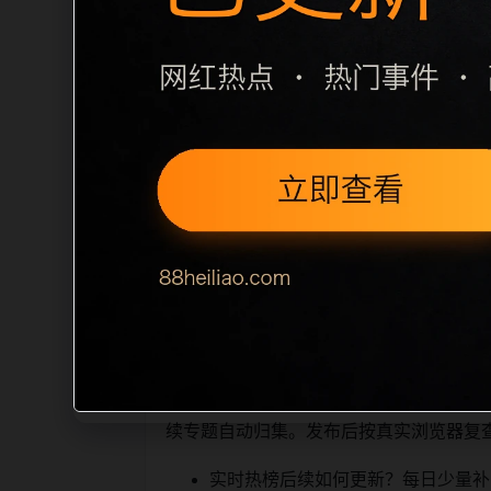
栏目内容归集
间识别一致主题。后续每日采集时，建议继续
近页面，应通过不同角度补充事件背景、
sitemap 入口，保证重要页面点击
读、移动端打开时图片和摘要是否一致。每次新增内
索引擎理解，也能让真实用户
相关问题与推荐
顺着栏目继续浏览。同站连续更新时避免
续专题自动归集。发布后按真实浏览器复
实时热榜后续如何更新？每日少量补