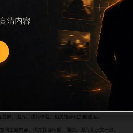
执行远程图片本地化、坏图默认图兜底、标题去重和 descript
访问场景、相关问题或专题入口，降低站群页面之间的重复感。
深度尽量控制在三次以内。正文维护时可按用户搜索路径补充三类信
容后同步检查标题、description、canonical、主题图、
重复标题和重复首段，优先补充不同关键词、不同栏目词和不同
查首屏、图片、跳转体验、相关推荐和加载速度。
充同主题内容，优先保证标题、描述、图片和正文一致。