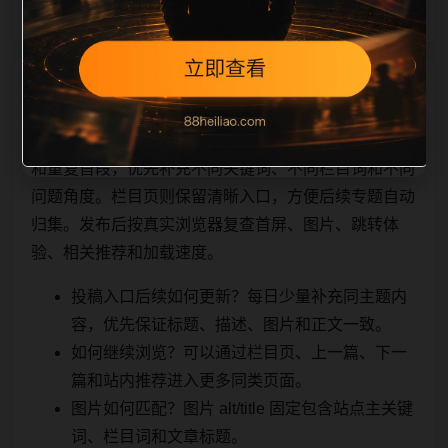
相关问题与推荐
用户顺着栏目继续浏览。同站连续更新时避免重复标题
和重复首段，优先补充不同关键词、不同栏目词和不同
问题角度。栏目页则保留清晰入口，方便后续专题自动
归集。发布后按真实浏览器复查首屏、图片、跳转体
验、相关推荐和加载速度。
投稿入口后续如何更新？每日少量补充同主题内
容，优先保证标题、描述、图片和正文一致。
如何继续浏览？可以通过栏目页、上一篇、下一
篇和站内推荐进入更多同类页面。
图片如何匹配？图片 alt/title 固定包含站点主关键
词、栏目词和文章标题。