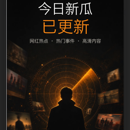
栏目内容归集
之间识别一致主题。后续每日采集时，建议继续执行远
程图片本地化、坏图默认图兜底、标题去重和
description 长度过滤。如果同一主题下有多个相近页
面，应通过不同角度补充事件背景、访问场景、相关问
题或专题入口，降低站群页面之间的重复感。页面底部
保留同类推荐、上一篇下一篇和 sitemap 入口，保证重
要页面点击深度尽量控制在三次以内。正文维护时可按
用户搜索路径补充三类信息：入口是否稳定、同栏目还
有哪些可继续阅读、移动端打开时图片和摘要是否一
致。每次新增内容后同步检查标题、description、
canonical、主题图、alt、title和推荐链接，确保页面既
能被搜索引擎理解，也能让真实