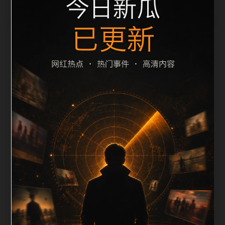
栏目内容归集
之间识别一致主题。后续每日采集时，建议继续执行远
程图片本地化、坏图默认图兜底、标题去重和
description 长度过滤。如果同一主题下有多个相近页
面，应通过不同角度补充事件背景、访问场景、相关问
题或专题入口，降低站群页面之间的重复感。页面底部
保留同类推荐、上一篇下一篇和 sitemap 入口，保证重
要页面点击深度尽量控制在三次以内。正文维护时可按
用户搜索路径补充三类信息：入口是否稳定、同栏目还
有哪些可继续阅读、移动端打开时图片和摘要是否一
致。每次新增内容后同步检查标题、description、
canonical、主题图、alt、title和推荐链接，确保页面既
能被搜索引擎理解，也能让真实