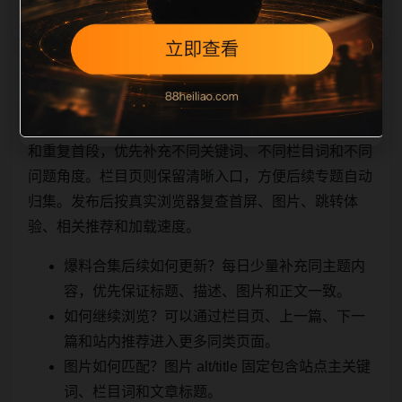
相关问题与推荐
用户顺着栏目继续浏览。同站连续更新时避免重复标题
和重复首段，优先补充不同关键词、不同栏目词和不同
问题角度。栏目页则保留清晰入口，方便后续专题自动
归集。发布后按真实浏览器复查首屏、图片、跳转体
验、相关推荐和加载速度。
爆料合集后续如何更新？每日少量补充同主题内
容，优先保证标题、描述、图片和正文一致。
如何继续浏览？可以通过栏目页、上一篇、下一
篇和站内推荐进入更多同类页面。
图片如何匹配？图片 alt/title 固定包含站点主关键
词、栏目词和文章标题。