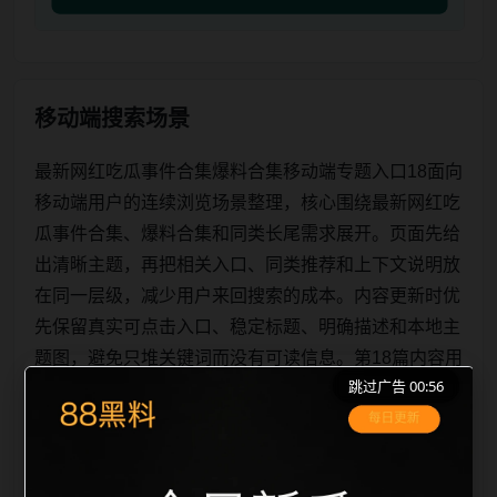
移动端搜索场景
最新网红吃瓜事件合集爆料合集移动端专题入口18面向
移动端用户的连续浏览场景整理，核心围绕最新网红吃
瓜事件合集、爆料合集和同类长尾需求展开。页面先给
出清晰主题，再把相关入口、同类推荐和上下文说明放
在同一层级，减少用户来回搜索的成本。内容更新时优
先保留真实可点击入口、稳定标题、明确描述和本地主
题图，避免只堆关键词而没有可读信息。第18篇内容用
跳过广告 00:56
于补齐栏目深度，同时帮助 sitemap、栏目页、首页推
荐形成更自然的内链关系。图片说明统一绑定站点主关
键词、栏目词和文章标题，让搜索引擎能够从标题、正
文、图片 alt、title