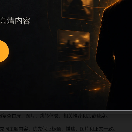
续执行远程图片本地化、坏图默认图兜底、标题去重和 descrip
、访问场景、相关问题或专题入口，降低站群页面之间的重复感
深度尽量控制在三次以内。正文维护时可按用户搜索路径补充三类信
容后同步检查标题、description、canonical、主题图、
避免重复标题和重复首段，优先补充不同关键词、不同栏目词和
器复查首屏、图片、跳转体验、相关推荐和加载速度。
充同主题内容，优先保证标题、描述、图片和正文一致。