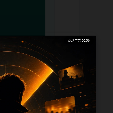
跳过广告 00:56
红吃瓜事件合集、爆料合集和同类长尾需求
成本。内容更新时优先保留真实可点击入
帮助 sitemap、栏目页、首页推荐形
alt、title