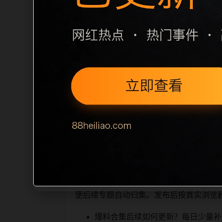
栏目内容归集
之间识别一致主题。后续每日采集时，建议继
相近页面，应通过不同角度补充事件背景
sitemap 入口，保证重要页面点击
读、移动端打开时图片和摘要是否一致。每次新增内
索引擎理解，也能让真实
相关问题与推荐
用户顺着栏目继续浏览。同站连续更新时
便后续专题自动归集。发布后按真实浏览
爆料合集后续如何更新？每日少量补