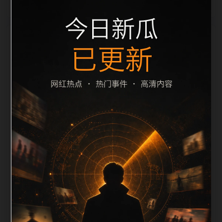
栏目内容归集
之间识别一致主题。后续每日采集时，建议继续执行远
程图片本地化、坏图默认图兜底、标题去重和
description 长度过滤。如果同一主题下有多个相近页
面，应通过不同角度补充事件背景、访问场景、相关问
题或专题入口，降低站群页面之间的重复感。页面底部
保留同类推荐、上一篇下一篇和 sitemap 入口，保证重
要页面点击深度尽量控制在三次以内。正文维护时可按
用户搜索路径补充三类信息：入口是否稳定、同栏目还
有哪些可继续阅读、移动端打开时图片和摘要是否一
致。每次新增内容后同步检查标题、description、
canonical、主题图、alt、title和推荐链接，确保页面既
能被搜索引擎理解，也能让真实