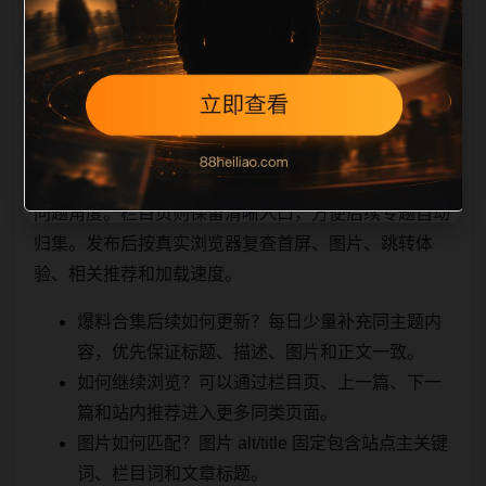
相关问题与推荐
用户顺着栏目继续浏览。同站连续更新时避免重复标题
和重复首段，优先补充不同关键词、不同栏目词和不同
问题角度。栏目页则保留清晰入口，方便后续专题自动
归集。发布后按真实浏览器复查首屏、图片、跳转体
验、相关推荐和加载速度。
爆料合集后续如何更新？每日少量补充同主题内
容，优先保证标题、描述、图片和正文一致。
如何继续浏览？可以通过栏目页、上一篇、下一
篇和站内推荐进入更多同类页面。
图片如何匹配？图片 alt/title 固定包含站点主关键
词、栏目词和文章标题。