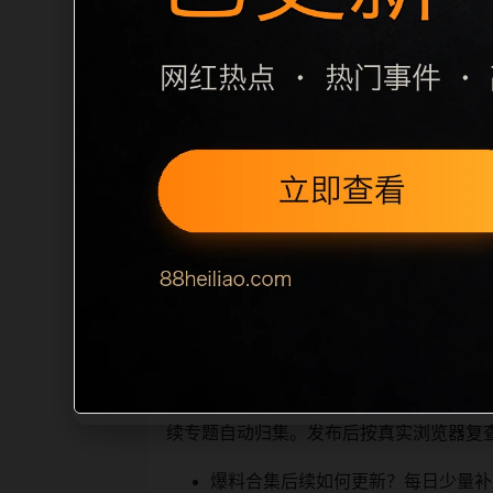
栏目内容归集
间识别一致主题。后续每日采集时，建议继续
近页面，应通过不同角度补充事件背景、
sitemap 入口，保证重要页面点击
读、移动端打开时图片和摘要是否一致。每次新增内
索引擎理解，也能让真实用户
相关问题与推荐
顺着栏目继续浏览。同站连续更新时避免
续专题自动归集。发布后按真实浏览器复
爆料合集后续如何更新？每日少量补