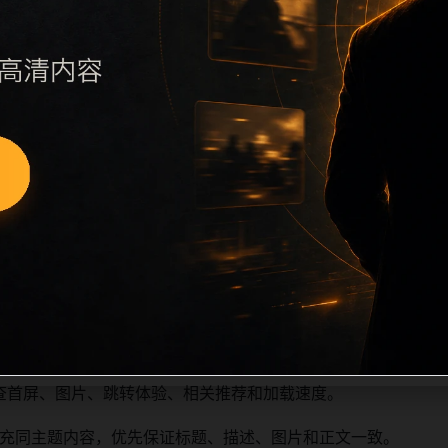
执行远程图片本地化、坏图默认图兜底、标题去重和 descript
访问场景、相关问题或专题入口，降低站群页面之间的重复感。
深度尽量控制在三次以内。正文维护时可按用户搜索路径补充三类信
容后同步检查标题、description、canonical、主题图、
重复标题和重复首段，优先补充不同关键词、不同栏目词和不同
查首屏、图片、跳转体验、相关推荐和加载速度。
充同主题内容，优先保证标题、描述、图片和正文一致。