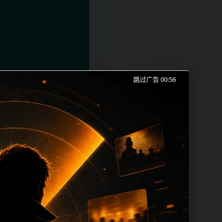
跳过广告 00:56
红吃瓜事件合集、爆料合集和同类长尾需求
成本。内容更新时优先保留真实可点击入
帮助 sitemap、栏目页、首页推荐形
lt、title 之