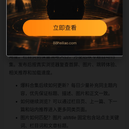
相关问题与推荐
顺着栏目继续浏览。同站连续更新时避免重复标题和重
复首段，优先补充不同关键词、不同栏目词和不同问题
角度。栏目页则保留清晰入口，方便后续专题自动归
集。发布后按真实浏览器复查首屏、图片、跳转体验、
相关推荐和加载速度。
爆料合集后续如何更新？每日少量补充同主题内
容，优先保证标题、描述、图片和正文一致。
如何继续浏览？可以通过栏目页、上一篇、下一
篇和站内推荐进入更多同类页面。
图片如何匹配？图片 alt/title 固定包含站点主关键
词、栏目词和文章标题。