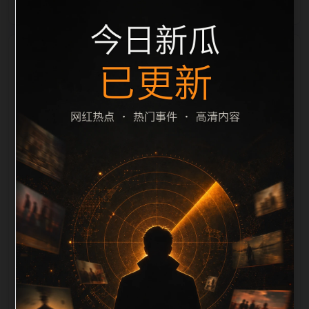
栏目内容归集
间识别一致主题。后续每日采集时，建议继续执行远程
图片本地化、坏图默认图兜底、标题去重和 description
长度过滤。如果同一主题下有多个相近页面，应通过不
同角度补充事件背景、访问场景、相关问题或专题入
口，降低站群页面之间的重复感。页面底部保留同类推
荐、上一篇下一篇和 sitemap 入口，保证重要页面点击
深度尽量控制在三次以内。正文维护时可按用户搜索路
径补充三类信息：入口是否稳定、同栏目还有哪些可继
续阅读、移动端打开时图片和摘要是否一致。每次新增
内容后同步检查标题、description、canonical、主题
图、alt、title和推荐链接，确保页面既能被搜索引擎理
解，也能让真实用户