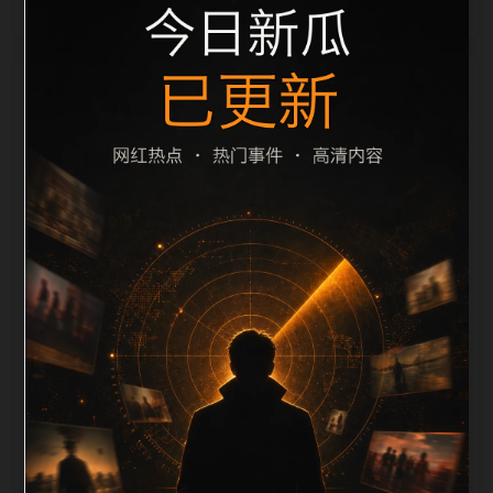
栏目内容归集
间识别一致主题。后续每日采集时，建议继续执行远程
图片本地化、坏图默认图兜底、标题去重和 description
长度过滤。如果同一主题下有多个相近页面，应通过不
同角度补充事件背景、访问场景、相关问题或专题入
口，降低站群页面之间的重复感。页面底部保留同类推
荐、上一篇下一篇和 sitemap 入口，保证重要页面点击
深度尽量控制在三次以内。正文维护时可按用户搜索路
径补充三类信息：入口是否稳定、同栏目还有哪些可继
续阅读、移动端打开时图片和摘要是否一致。每次新增
内容后同步检查标题、description、canonical、主题
图、alt、title和推荐链接，确保页面既能被搜索引擎理
解，也能让真实用户