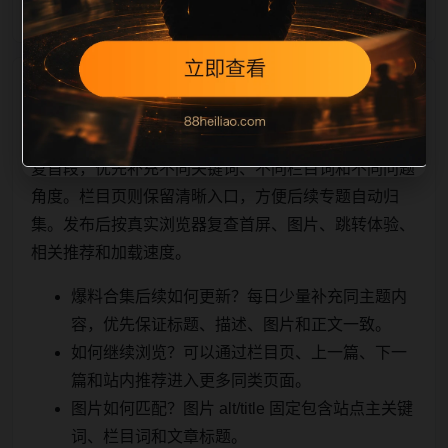
相关问题与推荐
顺着栏目继续浏览。同站连续更新时避免重复标题和重
复首段，优先补充不同关键词、不同栏目词和不同问题
角度。栏目页则保留清晰入口，方便后续专题自动归
集。发布后按真实浏览器复查首屏、图片、跳转体验、
相关推荐和加载速度。
爆料合集后续如何更新？每日少量补充同主题内
容，优先保证标题、描述、图片和正文一致。
如何继续浏览？可以通过栏目页、上一篇、下一
篇和站内推荐进入更多同类页面。
图片如何匹配？图片 alt/title 固定包含站点主关键
词、栏目词和文章标题。