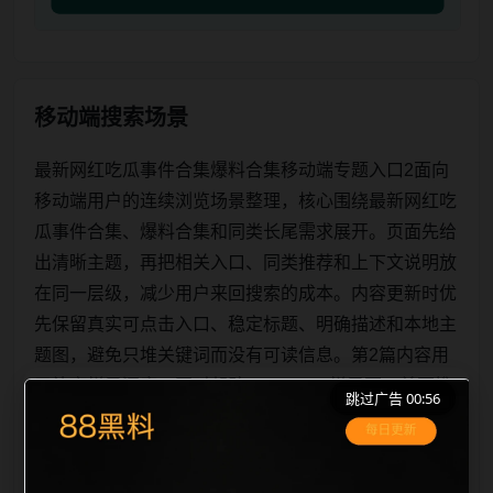
移动端搜索场景
最新网红吃瓜事件合集爆料合集移动端专题入口2面向
移动端用户的连续浏览场景整理，核心围绕最新网红吃
瓜事件合集、爆料合集和同类长尾需求展开。页面先给
出清晰主题，再把相关入口、同类推荐和上下文说明放
在同一层级，减少用户来回搜索的成本。内容更新时优
先保留真实可点击入口、稳定标题、明确描述和本地主
题图，避免只堆关键词而没有可读信息。第2篇内容用
于补齐栏目深度，同时帮助 sitemap、栏目页、首页推
跳过广告 00:56
荐形成更自然的内链关系。图片说明统一绑定站点主关
键词、栏目词和文章标题，让搜索引擎能够从标题、正
文、图片 alt、title 之