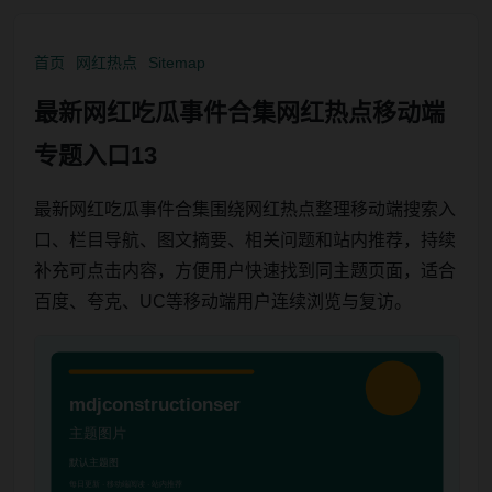
首页
网红热点
Sitemap
最新网红吃瓜事件合集网红热点移动端
专题入口13
最新网红吃瓜事件合集围绕网红热点整理移动端搜索入
口、栏目导航、图文摘要、相关问题和站内推荐，持续
补充可点击内容，方便用户快速找到同主题页面，适合
百度、夸克、UC等移动端用户连续浏览与复访。