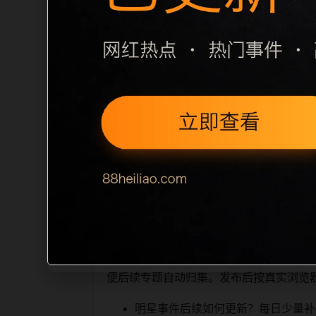
栏目内容归集
之间识别一致主题。后续每日采集时，建议继
相近页面，应通过不同角度补充事件背景
sitemap 入口，保证重要页面点击
读、移动端打开时图片和摘要是否一致。每次新增内
索引擎理解，也能让真实
相关问题与推荐
用户顺着栏目继续浏览。同站连续更新时
便后续专题自动归集。发布后按真实浏览
明星事件后续如何更新？每日少量补