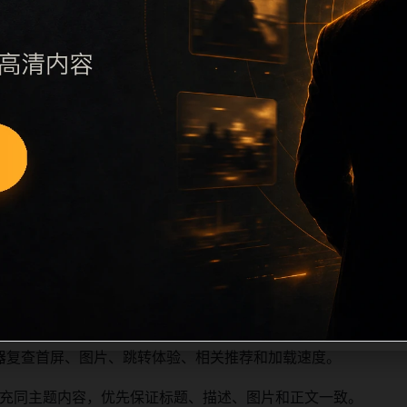
续执行远程图片本地化、坏图默认图兜底、标题去重和 descrip
、访问场景、相关问题或专题入口，降低站群页面之间的重复感
深度尽量控制在三次以内。正文维护时可按用户搜索路径补充三类信
容后同步检查标题、description、canonical、主题图、
避免重复标题和重复首段，优先补充不同关键词、不同栏目词和
器复查首屏、图片、跳转体验、相关推荐和加载速度。
充同主题内容，优先保证标题、描述、图片和正文一致。