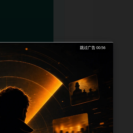
跳过广告 00:56
红吃瓜事件合集、明星事件和同类长尾需求
成本。内容更新时优先保留真实可点击入
帮助 sitemap、栏目页、首页推荐形
alt、title