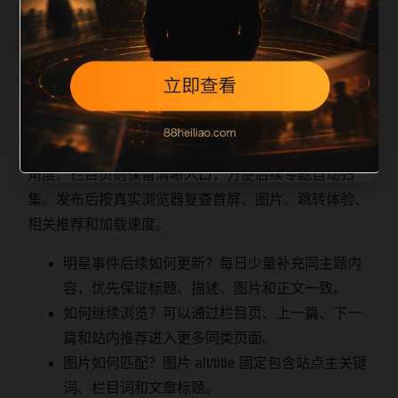
相关问题与推荐
顺着栏目继续浏览。同站连续更新时避免重复标题和重
复首段，优先补充不同关键词、不同栏目词和不同问题
角度。栏目页则保留清晰入口，方便后续专题自动归
集。发布后按真实浏览器复查首屏、图片、跳转体验、
相关推荐和加载速度。
明星事件后续如何更新？每日少量补充同主题内
容，优先保证标题、描述、图片和正文一致。
如何继续浏览？可以通过栏目页、上一篇、下一
篇和站内推荐进入更多同类页面。
图片如何匹配？图片 alt/title 固定包含站点主关键
词、栏目词和文章标题。