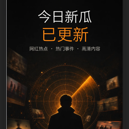
栏目内容归集
间识别一致主题。后续每日采集时，建议继续执行远程
图片本地化、坏图默认图兜底、标题去重和 description
长度过滤。如果同一主题下有多个相近页面，应通过不
同角度补充事件背景、访问场景、相关问题或专题入
口，降低站群页面之间的重复感。页面底部保留同类推
荐、上一篇下一篇和 sitemap 入口，保证重要页面点击
深度尽量控制在三次以内。正文维护时可按用户搜索路
径补充三类信息：入口是否稳定、同栏目还有哪些可继
续阅读、移动端打开时图片和摘要是否一致。每次新增
内容后同步检查标题、description、canonical、主题
图、alt、title和推荐链接，确保页面既能被搜索引擎理
解，也能让真实用户