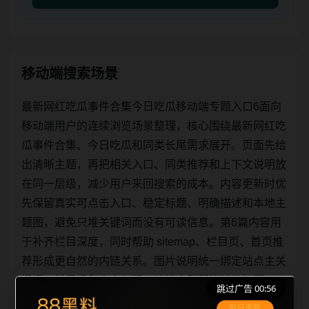
移动端搜索场景
最新网红吃瓜事件合集今日吃瓜移动端专题入口6面向
移动端用户的连续浏览场景整理，核心围绕最新网红吃
瓜事件合集、今日吃瓜和同类长尾需求展开。页面先给
出清晰主题，再把相关入口、同类推荐和上下文说明放
在同一层级，减少用户来回搜索的成本。内容更新时优
先保留真实可点击入口、稳定标题、明确描述和本地主
题图，避免只堆关键词而没有可读信息。第6篇内容用
于补齐栏目深度，同时帮助 sitemap、栏目页、首页推
荐形成更自然的内链关系。图片说明统一绑定站点主关
键词、栏目词和文章标题，让搜索引擎能够从标题、正
跳过广告 00:56
文、图片 alt、title 之