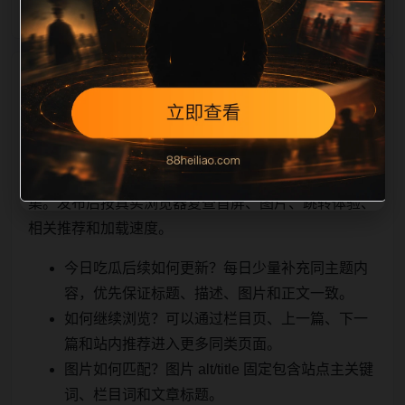
相关问题与推荐
顺着栏目继续浏览。同站连续更新时避免重复标题和重
复首段，优先补充不同关键词、不同栏目词和不同问题
角度。栏目页则保留清晰入口，方便后续专题自动归
集。发布后按真实浏览器复查首屏、图片、跳转体验、
相关推荐和加载速度。
今日吃瓜后续如何更新？每日少量补充同主题内
容，优先保证标题、描述、图片和正文一致。
如何继续浏览？可以通过栏目页、上一篇、下一
篇和站内推荐进入更多同类页面。
图片如何匹配？图片 alt/title 固定包含站点主关键
词、栏目词和文章标题。