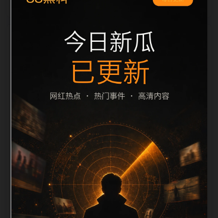
栏目内容归集
间识别一致主题。后续每日采集时，建议继续执行远程
图片本地化、坏图默认图兜底、标题去重和 description
长度过滤。如果同一主题下有多个相近页面，应通过不
同角度补充事件背景、访问场景、相关问题或专题入
口，降低站群页面之间的重复感。页面底部保留同类推
荐、上一篇下一篇和 sitemap 入口，保证重要页面点击
深度尽量控制在三次以内。正文维护时可按用户搜索路
径补充三类信息：入口是否稳定、同栏目还有哪些可继
续阅读、移动端打开时图片和摘要是否一致。每次新增
内容后同步检查标题、description、canonical、主题
图、alt、title和推荐链接，确保页面既能被搜索引擎理
解，也能让真实用户