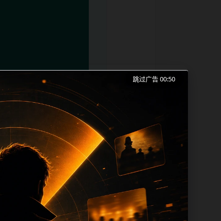
跳过广告 00:49
红吃瓜事件合集、今日吃瓜和同类长尾需求
成本。内容更新时优先保留真实可点击入
帮助 sitemap、栏目页、首页推荐形
lt、title 之