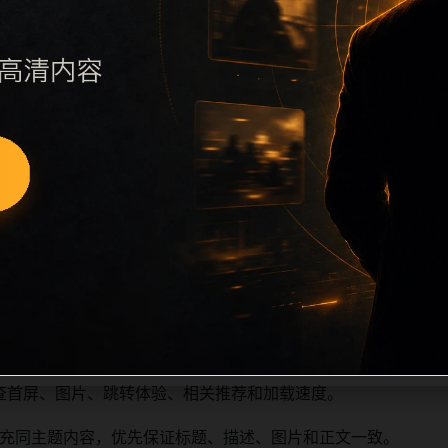
执行远程图片本地化、坏图默认图兜底、标题去重和 descript
访问场景、相关问题或专题入口，降低站群页面之间的重复感。
深度尽量控制在三次以内。正文维护时可按用户搜索路径补充三类信
容后同步检查标题、description、canonical、主题图、
重复标题和重复首段，优先补充不同关键词、不同栏目词和不同
查首屏、图片、跳转体验、相关推荐和加载速度。
充同主题内容，优先保证标题、描述、图片和正文一致。