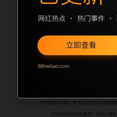
栏目内容归集
间识别一致主题。后续每日采集时，建议继续
近页面，应通过不同角度补充事件背景、
sitemap 入口，保证重要页面点击
读、移动端打开时图片和摘要是否一致。每次新增内
索引擎理解，也能让真实用户
相关问题与推荐
顺着栏目继续浏览。同站连续更新时避免
续专题自动归集。发布后按真实浏览器复
今日吃瓜后续如何更新？每日少量补