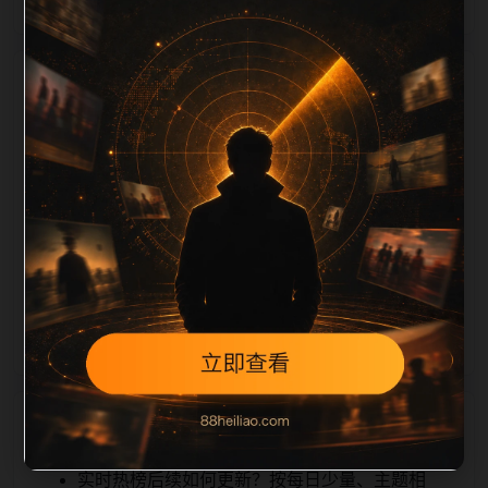
栏目内容归集
iption 长度检查。栏目内容按每日少量新增的方式持续
扩展，每篇保留相关问题、站内推荐和清晰的层级路
径，减少用户反复返回搜索页。第51篇作为本栏目的初
始建设内容，主要用于补齐栏目深度、稳定内链结构，
并为后续专题聚合提供可点击入口。如果后续发现页面
缺图、标题过短、描述为空或正文不足，将进入每日
SEO 检查清单自动修正。
相关问题
实时热榜后续如何更新？按每日少量、主题相