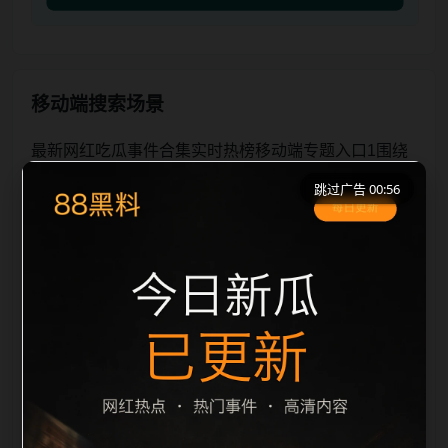
移动端搜索场景
最新网红吃瓜事件合集实时热榜移动端专题入口1围绕
最新网红吃瓜事件合集与实时热榜展开，页面按照移动
跳过广告 00:56
端浏览习惯整理标题、描述、图片和站内推荐。用户进
入页面后，可以先通过摘要了解主题，再通过栏目入口
查看同类内容，最后通过上一篇、下一篇和热门推荐继
续浏览。本页强调内容归集和主题一致性，避免无关关
键词堆砌，也避免多个站点同步发布完全相同的标题。
图片说明、文件名、alt 和 title 均围绕主关键词、栏目
词和文章标题生成，便于搜索引擎理解页面主题。后续
采集时将继续执行远程图片本地化、坏图默认图兜底、
标题重复过滤和 descr