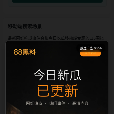
移动端搜索场景
最新网红吃瓜事件合集今日吃瓜移动端专题入口5围绕
最新网红吃瓜事件合集与今日吃瓜展开，页面按照移动
跳过广告 00:56
端浏览习惯整理标题、描述、图片和站内推荐。用户进
入页面后，可以先通过摘要了解主题，再通过栏目入口
查看同类内容，最后通过上一篇、下一篇和热门推荐继
续浏览。本页强调内容归集和主题一致性，避免无关关
键词堆砌，也避免多个站点同步发布完全相同的标题。
图片说明、文件名、alt 和 title 均围绕主关键词、栏目
词和文章标题生成，便于搜索引擎理解页面主题。后续
采集时将继续执行远程图片本地化、坏图默认图兜底、
标题重复过滤和 descr