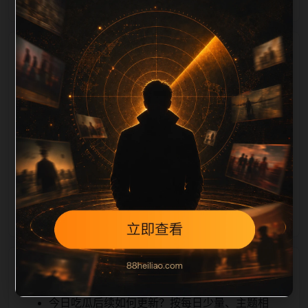
栏目内容归集
iption 长度检查。栏目内容按每日少量新增的方式持续
扩展，每篇保留相关问题、站内推荐和清晰的层级路
径，减少用户反复返回搜索页。第5篇作为本栏目的初
始建设内容，主要用于补齐栏目深度、稳定内链结构，
并为后续专题聚合提供可点击入口。如果后续发现页面
缺图、标题过短、描述为空或正文不足，将进入每日
SEO 检查清单自动修正。
相关问题
今日吃瓜后续如何更新？按每日少量、主题相