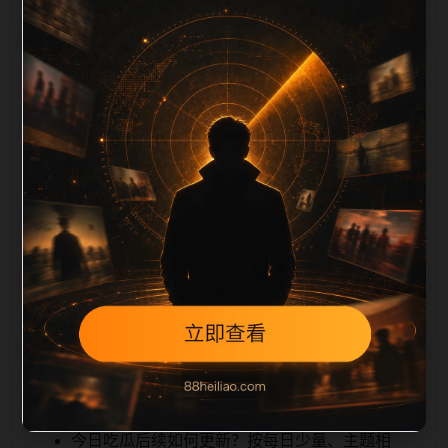
栏目内容归集
iption 长度检查。栏目内容按每日少量新增的方式持续
扩展，每篇保留相关问题、站内推荐和清晰的层级路
径，减少用户反复返回搜索页。第1篇作为本栏目的初
始建设内容，主要用于补齐栏目深度、稳定内链结构，
并为后续专题聚合提供可点击入口。如果后续发现页面
缺图、标题过短、描述为空或正文不足，将进入每日
SEO 检查清单自动修正。
相关问题
今日吃瓜后续如何更新？按每日少量、主题相