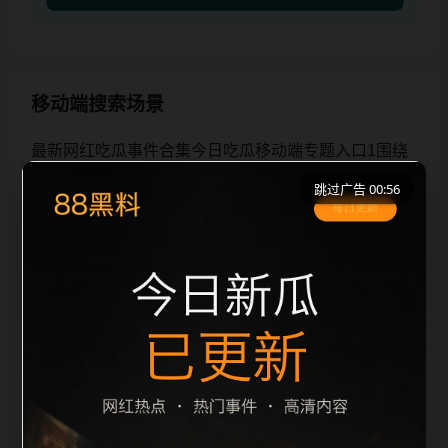
移动端搜索场景
最新网红吃瓜事件合集今日吃瓜移动端专题入口1围绕
最新网红吃瓜事件合集与今日吃瓜展开，页面按照移动
跳过广告 00:56
端浏览习惯整理标题、描述、图片和站内推荐。用户进
入页面后，可以先通过摘要了解主题，再通过栏目入口
查看同类内容，最后通过上一篇、下一篇和热门推荐继
续浏览。本页强调内容归集和主题一致性，避免无关关
键词堆砌，也避免多个站点同步发布完全相同的标题。
图片说明、文件名、alt 和 title 均围绕主关键词、栏目
词和文章标题生成，便于搜索引擎理解页面主题。后续
采集时将继续执行远程图片本地化、坏图默认图兜底、
标题重复过滤和 descr