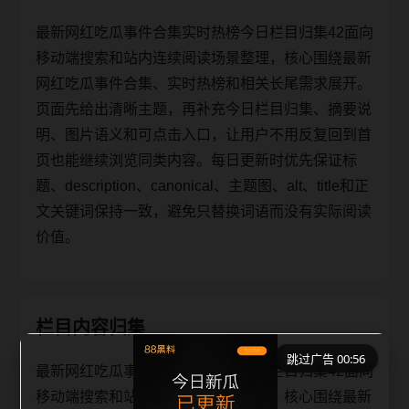
最新网红吃瓜事件合集实时热榜今日栏目归集42面向
移动端搜索和站内连续阅读场景整理，核心围绕最新
网红吃瓜事件合集、实时热榜和相关长尾需求展开。
页面先给出清晰主题，再补充今日栏目归集、摘要说
明、图片语义和可点击入口，让用户不用反复回到首
页也能继续浏览同类内容。每日更新时优先保证标
题、description、canonical、主题图、alt、title和正
文关键词保持一致，避免只替换词语而没有实际阅读
价值。
栏目内容归集
跳过广告 00:56
最新网红吃瓜事件合集实时热榜今日栏目归集42面向
移动端搜索和站内连续阅读场景整理，核心围绕最新