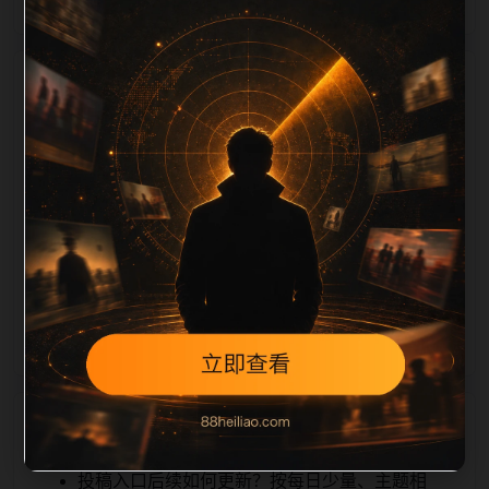
栏目内容归集
iption 长度检查。栏目内容按每日少量新增的方式持续
扩展，每篇保留相关问题、站内推荐和清晰的层级路
径，减少用户反复返回搜索页。第48篇作为本栏目的初
始建设内容，主要用于补齐栏目深度、稳定内链结构，
并为后续专题聚合提供可点击入口。如果后续发现页面
缺图、标题过短、描述为空或正文不足，将进入每日
SEO 检查清单自动修正。
相关问题
投稿入口后续如何更新？按每日少量、主题相