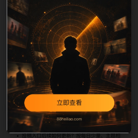
栏目内容归集
iption 长度检查。栏目内容按每日少量新增的方式持续
扩展，每篇保留相关问题、站内推荐和清晰的层级路
径，减少用户反复返回搜索页。第44篇作为本栏目的初
始建设内容，主要用于补齐栏目深度、稳定内链结构，
并为后续专题聚合提供可点击入口。如果后续发现页面
缺图、标题过短、描述为空或正文不足，将进入每日
SEO 检查清单自动修正。
相关问题
投稿入口后续如何更新？按每日少量、主题相