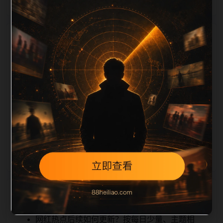
栏目内容归集
iption 长度检查。栏目内容按每日少量新增的方式持续
扩展，每篇保留相关问题、站内推荐和清晰的层级路
径，减少用户反复返回搜索页。第21篇作为本栏目的初
始建设内容，主要用于补齐栏目深度、稳定内链结构，
并为后续专题聚合提供可点击入口。如果后续发现页面
缺图、标题过短、描述为空或正文不足，将进入每日
SEO 检查清单自动修正。
相关问题
网红热点后续如何更新？按每日少量、主题相