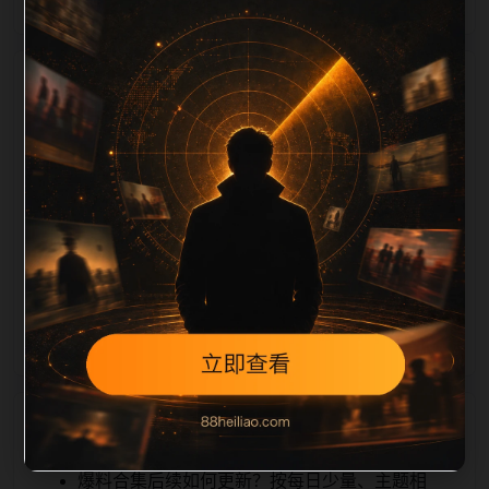
栏目内容归集
iption 长度检查。栏目内容按每日少量新增的方式持续
扩展，每篇保留相关问题、站内推荐和清晰的层级路
径，减少用户反复返回搜索页。第37篇作为本栏目的初
始建设内容，主要用于补齐栏目深度、稳定内链结构，
并为后续专题聚合提供可点击入口。如果后续发现页面
缺图、标题过短、描述为空或正文不足，将进入每日
SEO 检查清单自动修正。
相关问题
爆料合集后续如何更新？按每日少量、主题相