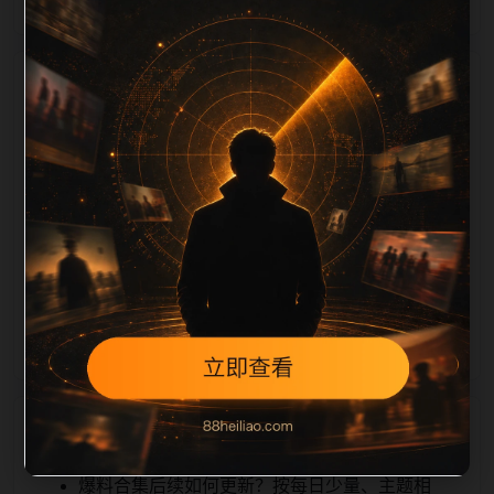
栏目内容归集
iption 长度检查。栏目内容按每日少量新增的方式持续
扩展，每篇保留相关问题、站内推荐和清晰的层级路
径，减少用户反复返回搜索页。第35篇作为本栏目的初
始建设内容，主要用于补齐栏目深度、稳定内链结构，
并为后续专题聚合提供可点击入口。如果后续发现页面
缺图、标题过短、描述为空或正文不足，将进入每日
SEO 检查清单自动修正。
相关问题
爆料合集后续如何更新？按每日少量、主题相