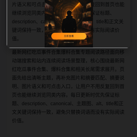
片语义和可点击入口，让用户不用反复回到首页也能
继续浏览同类内容。每日更新时优先保证标题、
description、canonical、主题图、alt、title和正文关
键词保持一致，避免只替换词语而没有实际阅读价
值。
最新网红吃瓜事件合集爆料合集专题阅读路径面向移
动端搜索和站内连续阅读场景整理，核心围绕最新网
红吃瓜事件合集、爆料合集和相关长尾需求展开。页
面先给出清晰主题，再补充图片和摘要匹配、摘要说
明、图片语义和可点击入口，让用户不用反复回到首
页也能继续浏览同类内容。每日更新时优先保证标
题、description、canonical、主题图、alt、title和正
文关键词保持一致，避免只替换词语而没有实际阅读
价值。