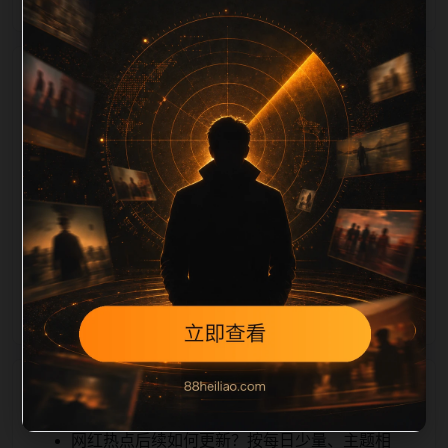
栏目内容归集
iption 长度检查。栏目内容按每日少量新增的方式持续
扩展，每篇保留相关问题、站内推荐和清晰的层级路
径，减少用户反复返回搜索页。第24篇作为本栏目的初
始建设内容，主要用于补齐栏目深度、稳定内链结构，
并为后续专题聚合提供可点击入口。如果后续发现页面
缺图、标题过短、描述为空或正文不足，将进入每日
SEO 检查清单自动修正。
相关问题
网红热点后续如何更新？按每日少量、主题相