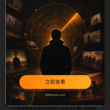
栏目内容归集
iption 长度检查。栏目内容按每日少量新增的方式持续
扩展，每篇保留相关问题、站内推荐和清晰的层级路
径，减少用户反复返回搜索页。第16篇作为本栏目的初
始建设内容，主要用于补齐栏目深度、稳定内链结构，
并为后续专题聚合提供可点击入口。如果后续发现页面
缺图、标题过短、描述为空或正文不足，将进入每日
SEO 检查清单自动修正。
相关问题
明星事件后续如何更新？按每日少量、主题相