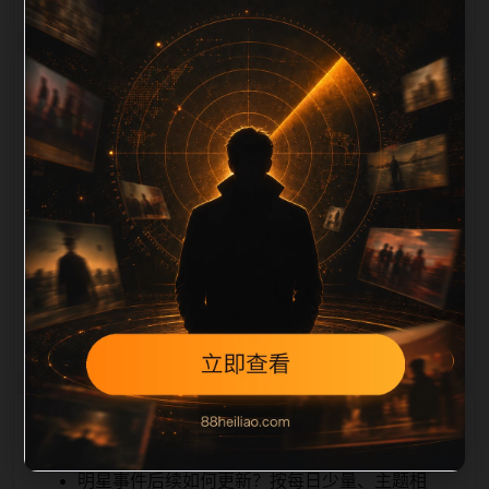
栏目内容归集
iption 长度检查。栏目内容按每日少量新增的方式持续
扩展，每篇保留相关问题、站内推荐和清晰的层级路
径，减少用户反复返回搜索页。第14篇作为本栏目的初
始建设内容，主要用于补齐栏目深度、稳定内链结构，
并为后续专题聚合提供可点击入口。如果后续发现页面
缺图、标题过短、描述为空或正文不足，将进入每日
SEO 检查清单自动修正。
相关问题
明星事件后续如何更新？按每日少量、主题相