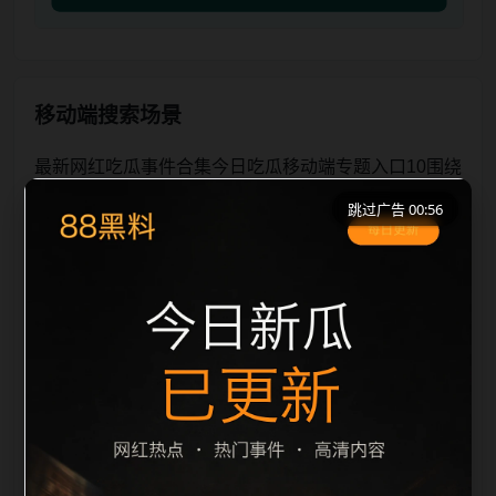
移动端搜索场景
最新网红吃瓜事件合集今日吃瓜移动端专题入口10围绕
最新网红吃瓜事件合集与今日吃瓜展开，页面按照移动
跳过广告 00:56
端浏览习惯整理标题、描述、图片和站内推荐。用户进
入页面后，可以先通过摘要了解主题，再通过栏目入口
查看同类内容，最后通过上一篇、下一篇和热门推荐继
续浏览。本页强调内容归集和主题一致性，避免无关关
键词堆砌，也避免多个站点同步发布完全相同的标题。
图片说明、文件名、alt 和 title 均围绕主关键词、栏目
词和文章标题生成，便于搜索引擎理解页面主题。后续
采集时将继续执行远程图片本地化、坏图默认图兜底、
标题重复过滤和 desc