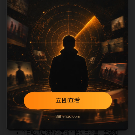
栏目内容归集
ription 长度检查。栏目内容按每日少量新增的方式持续
扩展，每篇保留相关问题、站内推荐和清晰的层级路
径，减少用户反复返回搜索页。第10篇作为本栏目的初
始建设内容，主要用于补齐栏目深度、稳定内链结构，
并为后续专题聚合提供可点击入口。如果后续发现页面
缺图、标题过短、描述为空或正文不足，将进入每日
SEO 检查清单自动修正。
相关问题
今日吃瓜后续如何更新？按每日少量、主题相