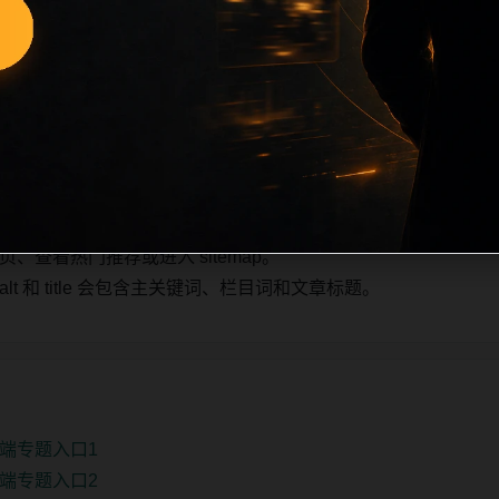
也跟随主关键词、栏目词和文章标题生成。如果采集内容缺少图片，将使
不进入发布队列。本页还加入常见问题和站内推荐，帮助用户从
4条内容作为初始建设页，重点承担栏目深度补齐、内链结构完
少量补充，优先保持标题、图片和摘要一致。
查看热门推荐或进入 sitemap。
 和 title 会包含主关键词、栏目词和文章标题。
端专题入口1
端专题入口2