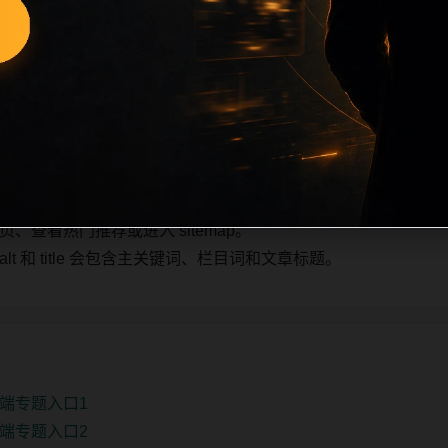
也跟随主关键词、栏目词和文章标题生成。如果采集内容缺少图片，将使
不进入发布队列。本页还加入常见问题和站内推荐，帮助用户从
1条内容作为初始建设页，重点承担栏目深度补齐、内链结构完
少量补充，优先保持标题、图片和摘要一致。
查看热门推荐或进入 sitemap。
 和 title 会包含主关键词、栏目词和文章标题。
端专题入口1
端专题入口2