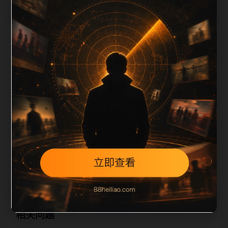
栏目内容归集
相关，图片文件名和 alt/title 也跟随主关键词、栏目词
和文章标题生成。如果采集内容缺少图片，将使用同主
题默认图兜底；如果标题过短、描述为空、正文摘要不
足或关键词连续重复，则不进入发布队列。本页还加入
常见问题和站内推荐，帮助用户从一个入口跳转到同类
页面、专题合集和热榜内容，提升停留时间和页面可抓
取性。第4条内容作为初始建设页，重点承担栏目深度
补齐、内链结构完善和后续采集归类的承接作用。
相关问题