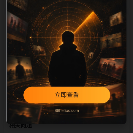
栏目内容归集
相关，图片文件名和 alt/title 也跟随主关键词、栏目词
和文章标题生成。如果采集内容缺少图片，将使用同主
题默认图兜底；如果标题过短、描述为空、正文摘要不
足或关键词连续重复，则不进入发布队列。本页还加入
常见问题和站内推荐，帮助用户从一个入口跳转到同类
页面、专题合集和热榜内容，提升停留时间和页面可抓
取性。第4条内容作为初始建设页，重点承担栏目深度
补齐、内链结构完善和后续采集归类的承接作用。
相关问题